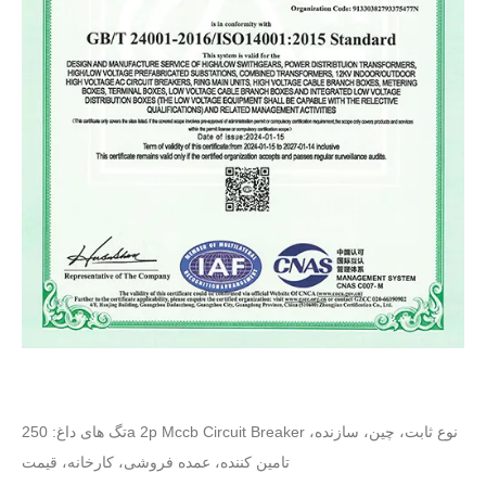
تگ های داغ: 250a 2p Mccb Circuit Breaker نوع ثابت، چین، سازنده،
تامین کننده، عمده فروشی، کارخانه، قیمت