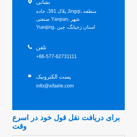
نشانی

پلاک 391، جاده Jingqi، منطقه
صنعتی Yanpan، شهر
Yueqing، استان ژجیانگ، چین
تلفن

+86-577-62731111
پست الکترونیک

info@xifaele.com
برای دریافت نقل قول خود در اسرع
وقت