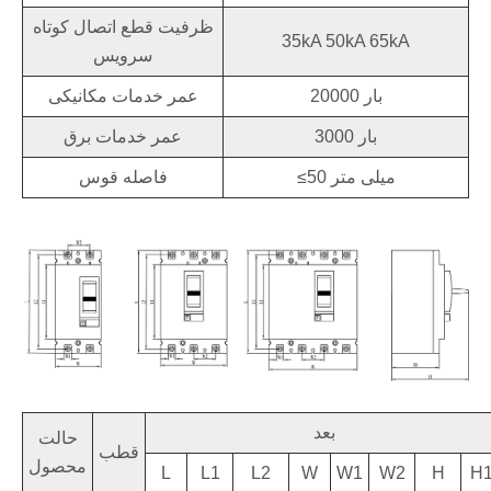
ظرفیت قطع اتصال کوتاه
35kA 50kA 65kA
سرویس
20000 بار
عمر خدمات مکانیکی
3000 بار
عمر خدمات برق
≤50 میلی متر
فاصله قوس
بعد
حالت
قطب
محصول
L
L1
L2
W
W1
W2
H
H