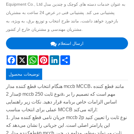
Equipment Co., Ltd به عنوان خدمات دسته های کوچک و چندین مدل
پشتیبانی می کند. پشتیبانی فنی در عرض 24 ساعت به مشتریان
بازخورد خواهد داشت، مانند طرح انتخاب و توزیع برق، به ویژه، به
مشتریان مهندسی و مشتریان خارج از کشور.
ارسال استعلام
Facebook
X
WhatsApp
Pinterest
LinkedIn
Share
توضیحات محصول
هنگام انتخاب قطع کننده مدار mccb MCCB، مانند قطع کننده
مدار 2p mccb نوع ثابت 250a، مهم است که تصمیم را بر
اساس الزامات خاص برنامه قرار دهید. نکات زیر راهنمایی
عملی برای انتخاب مناسب MCCB ارائه می‌کند:
1. جریان نامی قطع کننده مدار mccb 2p نوع ثابت را تعیین کنید
این پارامتر اصلی است. این جریانی را نشان می‌دهد که
قطع‌کننده مدار 2p mccb ثابت می‌تواند به‌طور مداوم در حین