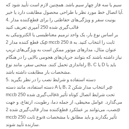
سیم یا سه فاز چهار سیم باشد. همچنین لازم است تأیید شود که
آیا اتصال خط مورد نظر با طراحی محصول مطابقت دارد یا خیر.
4. یونیت سفر و ویژگی‌های حفاظتی را برای قطع‌کننده مدار
قالب‌گیری شده 250 آمپری تعریف کنید
بر اساس نوع بار، یک واحد ترمیم مغناطیسی یا الکترونیکی به
یک قطع کننده مدار 2p mccb 250 a ثابت را انتخاب کنید. به
عنوان مثال، مدارهای موتور ممکن است به ویژگی‌های تریپ
نیاز داشته باشند که بتوانند جریان‌های هجومی بالایی را در هنگام
راه‌اندازی تحمل کنند. منحنی سفر، مانند نوع B، C یا D باید با
مشخصات بار مطابقت داشته باشد.
5. دسته استفاده و شرایط نصب را در نظر بگیرید
دسته استفاده، مانند دسته A یا B، بر انتخاب مدار شکن 2p
mccb قالب‌گیری شده 250a تحت شرایط اتصال کوتاه تأثیر
می‌گذارد. عوامل محیطی، از جمله دما، رطوبت، ارتفاع، و جهت
نصب، می‌توانند بر عملکرد قطع‌کننده مدار قالب‌گیری شده 2p
mccb نوع ثابت 250a تأثیر بگذارند و باید مطابق با مشخصات
سازنده تأیید شوند.