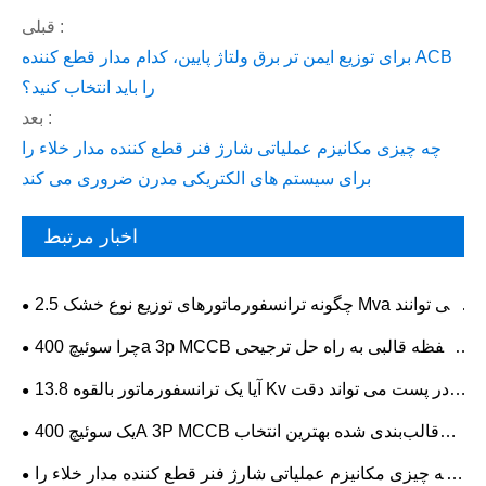
قبلی :
برای توزیع ایمن تر برق ولتاژ پایین، کدام مدار قطع کننده ACB
را باید انتخاب کنید؟
بعد :
چه چیزی مکانیزم عملیاتی شارژ فنر قطع کننده مدار خلاء را
برای سیستم های الکتریکی مدرن ضروری می کند
اخبار مرتبط
چگونه ترانسفورماتورهای توزیع نوع خشک 2.5 Mva می توانند
ایمنی و کارایی توزیع برق را بهبود بخشند
چرا سوئیچ 400a 3p MCCB محفظه قالبی به راه حل ترجیحی
برای حفاظت الکتریکی قابل اعتماد تبدیل می شود
آیا یک ترانسفورماتور بالقوه 13.8 Kv در پست می تواند دقت
اندازه گیری، قابلیت اطمینان حفاظت و عملکرد شبکه را بهبود
یک سوئیچ 400A 3P MCCB قالب‌بندی شده بهترین انتخاب
بخشد.
برای توزیع برق صنعتی قابل اعتماد است
چه چیزی مکانیزم عملیاتی شارژ فنر قطع کننده مدار خلاء را